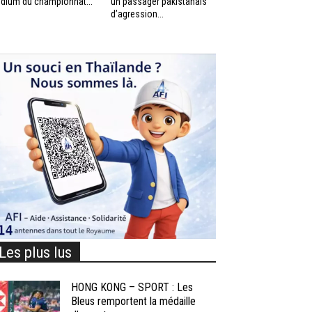
dium du championnat...
un passager pakistanais
d’agression...
Les plus lus
HONG KONG – SPORT : Les
Bleus remportent la médaille