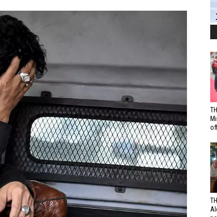
TH
Mi
off
TH
Al