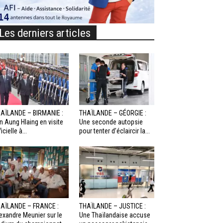
Les derniers articles
AÏLANDE – BIRMANIE :
THAÏLANDE – GÉORGIE :
n Aung Hlaing en visite
Une seconde autopsie
icielle à...
pour tenter d’éclaircir la...
AÏLANDE – FRANCE :
THAÏLANDE – JUSTICE :
exandre Meunier sur le
Une Thaïlandaise accuse