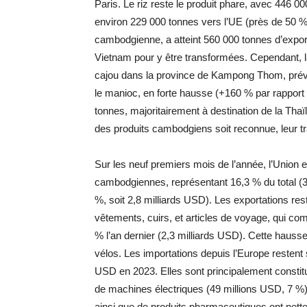
Paris. Le riz reste le produit phare, avec 446 0
environ 229 000 tonnes vers l’UE (près de 50 % p
cambodgienne, a atteint 560 000 tonnes d’expor
Vietnam pour y être transformées. Cependant, l
cajou dans la province de Kampong Thom, prévue
le manioc, en forte hausse (+160 % par rapport à
tonnes, majoritairement à destination de la Thaï
des produits cambodgiens soit reconnue, leur tr
Sur les neuf premiers mois de l’année, l’Union 
cambodgiennes, représentant 16,3 % du total (3,
%, soit 2,8 milliards USD). Les exportations res
vêtements, cuirs, et articles de voyage, qui co
% l’an dernier (2,3 milliards USD). Cette hauss
vélos. Les importations depuis l’Europe restent 
USD en 2023. Elles sont principalement constitu
de machines électriques (49 millions USD, 7 %). 
ainsi que de produits pharmaceutiques ont nett