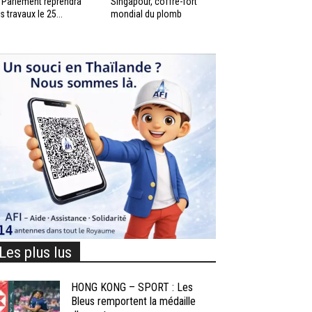
 Parlement reprendra
Singapour, coffre-fort
s travaux le 25...
mondial du plomb
Les plus lus
HONG KONG – SPORT : Les
Bleus remportent la médaille