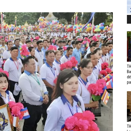
TH
Ba
dé
pa
TH