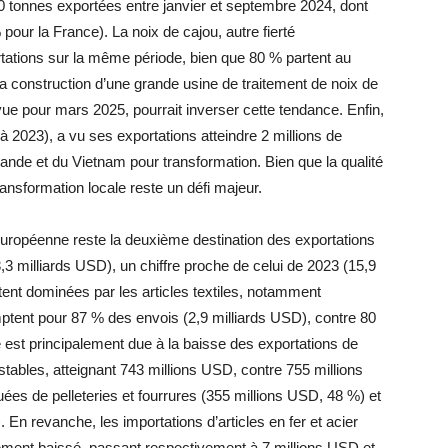
00 tonnes exportées entre janvier et septembre 2024, dont
our la France). La noix de cajou, autre fierté
tations sur la même période, bien que 80 % partent au
a construction d’une grande usine de traitement de noix de
 pour mars 2025, pourrait inverser cette tendance. Enfin,
 2023), a vu ses exportations atteindre 2 millions de
lande et du Vietnam pour transformation. Bien que la qualité
ansformation locale reste un défi majeur.
européenne reste la deuxième destination des exportations
3 milliards USD), un chiffre proche de celui de 2023 (15,9
tent dominées par les articles textiles, notamment
mptent pour 87 % des envois (2,9 milliards USD), contre 80
e est principalement due à la baisse des exportations de
stables, atteignant 743 millions USD, contre 755 millions
ées de pelleteries et fourrures (355 millions USD, 48 %) et
En revanche, les importations d’articles en fer et acier
ement baissé, passant respectivement à 7 millions USD et