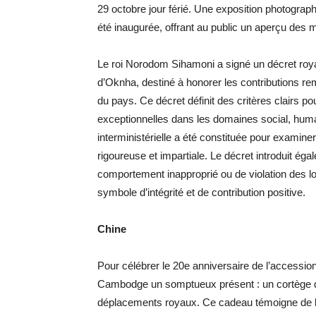
29 octobre jour férié. Une exposition photograp
été inaugurée, offrant au public un aperçu de
Le roi Norodom Sihamoni a signé un décret royal p
d’Oknha, destiné à honorer les contributions
du pays. Ce décret définit des critères clairs pour
exceptionnelles dans les domaines social, hum
interministérielle a été constituée pour examine
rigoureuse et impartiale. Le décret introduit égal
comportement inapproprié ou de violation des loi
symbole d’intégrité et de contribution positive.
Chine
Pour célébrer le 20e anniversaire de l’accessio
Cambodge un somptueux présent : un cortège de
déplacements royaux. Ce cadeau témoigne de l’a