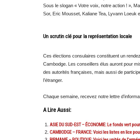
Sous le slogan « Votre voix, notre action ! »,
Sor, Eric Mousset, Kaliane Tea, Lyvann Loeuk e
Un scrutin clé pour la représentation locale
Ces élections consulaires constituent un rend
Cambodge. Les conseillers élus auront pour mis
des autorités françaises, mais aussi de partici
l’étranger.
Chaque semaine, recevez notre lettre d’inform
A Lire Aussi:
ASIE DU SUD-EST – ÉCONOMIE: Le fonds vert pour l
CAMBODGE – FRANCE: Voici les listes en lice pour
BIRMANIE – POLITIQUE: Voici les unités de l’armé