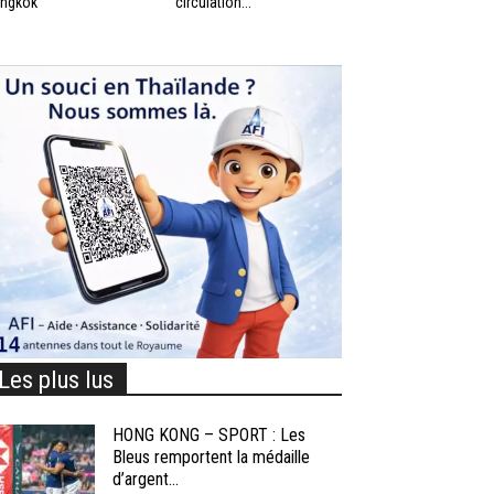
ngkok
circulation...
Les plus lus
HONG KONG – SPORT : Les
Bleus remportent la médaille
d’argent...