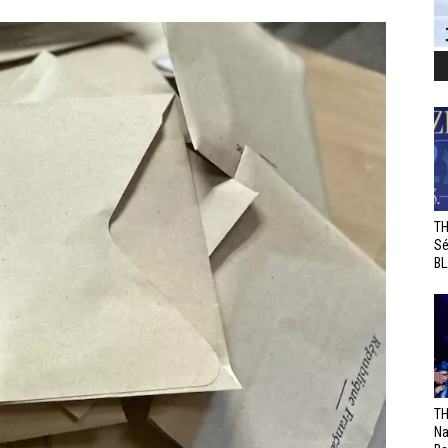
TH
Sé
BL
TH
Na