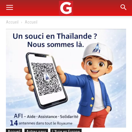
Accueil
Accueil
Accueil
Autres pays
L'Asie en Europe