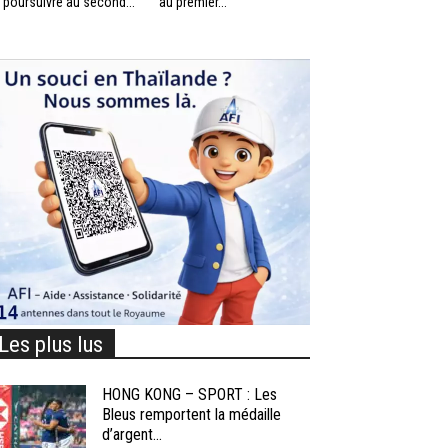
 poursuivre au second...
au premier...
Les plus lus
HONG KONG – SPORT : Les
Bleus remportent la médaille
d’argent...