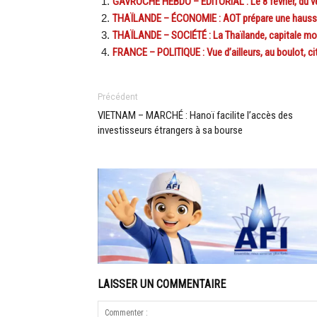
GAVROCHE HEBDO – ÉDITORIAL : Le 8 février, du ve
THAÏLANDE – ÉCONOMIE : AOT prépare une hausse 
THAÏLANDE – SOCIÉTÉ : La Thaïlande, capitale mon
FRANCE – POLITIQUE : Vue d’ailleurs, au boulot, ci
Précédent
VIETNAM – MARCHÉ : Hanoï facilite l’accès des
investisseurs étrangers à sa bourse
LAISSER UN COMMENTAIRE