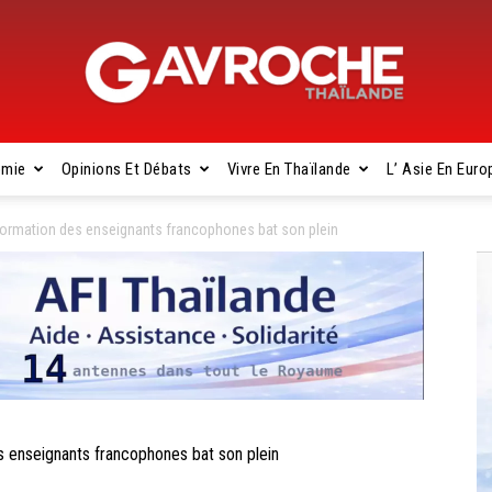
omie
Opinions Et Débats
Vivre En Thaïlande
L’ Asie En Euro
Gavroche
rmation des enseignants francophones bat son plein
Thaïlande
nseignants francophones bat son plein