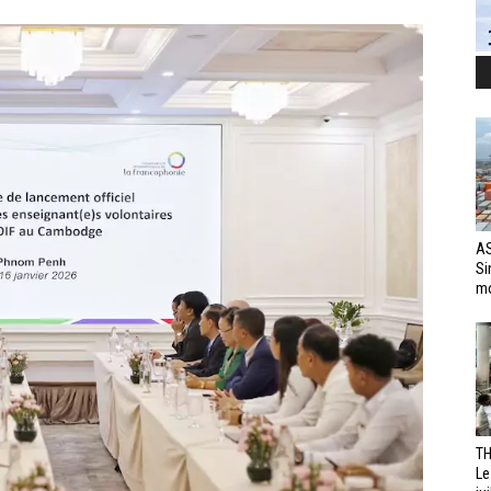
AS
Si
mo
TH
Le