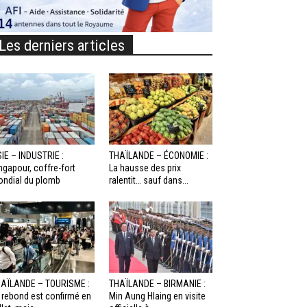
Les derniers articles
IE – INDUSTRIE :
THAÏLANDE – ÉCONOMIE :
ngapour, coffre-fort
La hausse des prix
ndial du plomb
ralentit… sauf dans...
AÏLANDE – TOURISME :
THAÏLANDE – BIRMANIE :
 rebond est confirmé en
Min Aung Hlaing en visite