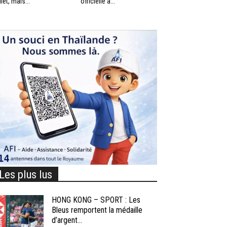
llet, mais...
officielle à...
Les plus lus
HONG KONG – SPORT : Les
Bleus remportent la médaille
d’argent...