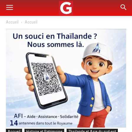
Accueil
Accueil
Accueil
Histoire et Patrimoine
Thaïlande et Asie du sud-est