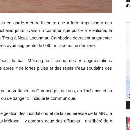
un
d’
 en garde mercredi contre une « forte impulsion » des
ochains jours. Dans un communiqué publié à Vientiane, la
ng Treng à Neak Loeung au Cambodge devraient augmenter
rès avoir augmenté de 0,85 m la semaine dernière.
d’eau du bas Mékong ont connu des « augmentations
e après « de fortes pluies et des rejets d’eau soudains des
ns de surveillance au Cambodge, au Laos, en Thaïlande et au
me ou de danger », indique le communiqué.
e gestion des inondations et de la sécheresse de la MRC à
s Mékong – y compris ceux des affluents – ont libéré de «