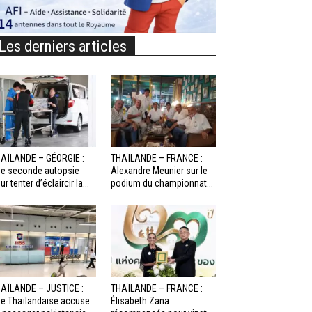
Les derniers articles
AÏLANDE – GÉORGIE :
THAÏLANDE – FRANCE :
e seconde autopsie
Alexandre Meunier sur le
ur tenter d’éclaircir la...
podium du championnat...
AÏLANDE – JUSTICE :
THAÏLANDE – FRANCE :
e Thaïlandaise accuse
Élisabeth Zana