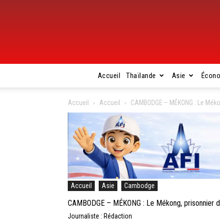
Accueil
Thaïlande
Asie
Écon
Accueil
Accueil
CAMBODGE – MÉKONG : Le Mékong
Accueil
Asie
Cambodge
CAMBODGE – MÉKONG : Le Mékong, prisonnier des
Journaliste : Rédaction