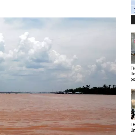
TH
Un
po
TH
Un