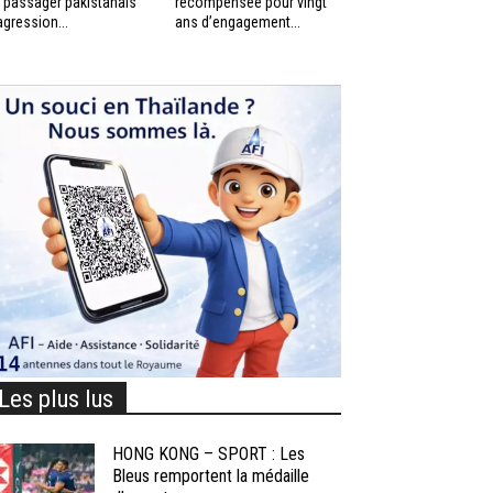
 passager pakistanais
récompensée pour vingt
agression...
ans d’engagement...
Les plus lus
HONG KONG – SPORT : Les
Bleus remportent la médaille