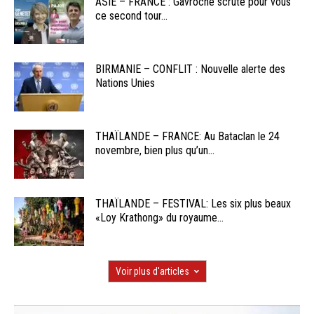
ASIE – FRANCE : Gavroche scrute pour vous
ce second tour...
BIRMANIE – CONFLIT : Nouvelle alerte des
Nations Unies
THAÏLANDE – FRANCE: Au Bataclan le 24
novembre, bien plus qu’un...
THAÏLANDE – FESTIVAL: Les six plus beaux
«Loy Krathong» du royaume...
Voir plus d'articles