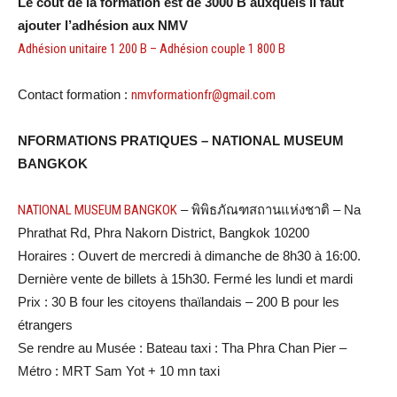
Le coût de la formation est de 3000 B auxquels il faut
ajouter l’adhésion aux NMV
Adhésion unitaire 1 200 B – Adhésion couple 1 800 B
Contact formation :
nmvformationfr@gmail.com
NFORMATIONS PRATIQUES – NATIONAL MUSEUM
BANGKOK
NATIONAL MUSEUM BANGKOK
– พิพิธภัณฑสถานแห่งชาติ – Na
Phrathat Rd, Phra Nakorn District, Bangkok 10200
Horaires : Ouvert de mercredi à dimanche de 8h30 à 16:00.
Dernière vente de billets à 15h30. Fermé les lundi et mardi
Prix : 30 B four les citoyens thaïlandais – 200 B pour les
étrangers
Se rendre au Musée : Bateau taxi : Tha Phra Chan Pier –
Métro : MRT Sam Yot + 10 mn taxi