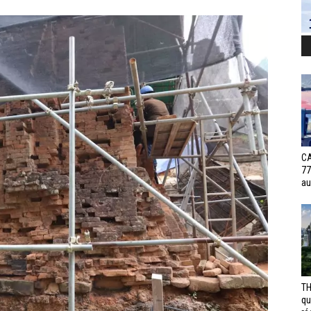
CA
77
au
TH
qu