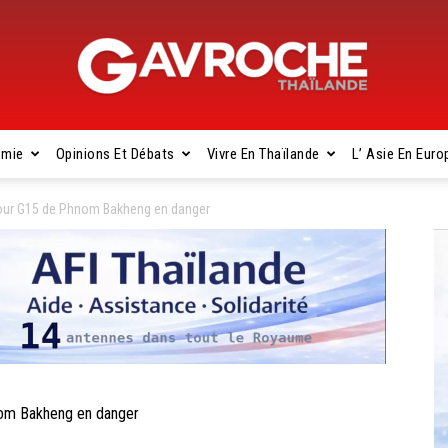
omie
Opinions Et Débats
Vivre En Thaïlande
L’ Asie En Euro
Gavroche
our G15 de Phnom Bakheng en danger
Thaïlande
om Bakheng en danger