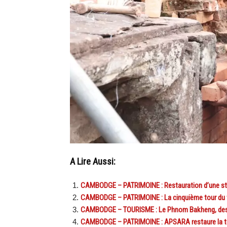
A Lire Aussi:
CAMBODGE – PATRIMOINE : Restauration d’une st
CAMBODGE – PATRIMOINE : La cinquième tour du t
CAMBODGE – TOURISME : Le Phnom Bakheng, destin
CAMBODGE – PATRIMOINE : APSARA restaure la to