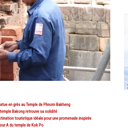
atue en grès au Temple de Phnom Bakheng
emple Bakong retrouve sa solidité
ation touristique idéale pour une promenade inspirée
ur A du temple de Kok Po