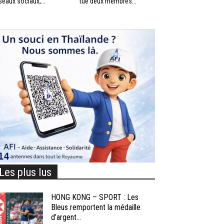
seaux sociaux,...
tué deux membres...
Les plus lus
HONG KONG – SPORT : Les
Bleus remportent la médaille
d’argent...