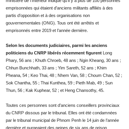
ministère de l’Intérieur indique qu’il y a plus de 100 personnes
emprisonnées qui étaient d’anciens militants affiliés à des
partis d’opposition et à des organisations non
gouvernementales (ONG). Tous ont été arrêtés et
emprisonnés entre 2019 et l’année dernière.
Selon les documents judiciaires, parmi les anciens
politiciens du CNRP libérés récemment figurent
Long
Phary, 56 ans ; Khuth Chroeb, 48 ans ; Ngin Kheang, 30 ans ;
Chhun Bunchhath, 33 ans ; Yim Sareth, 52 ans ; Khim
Pheana, 54 ; Keo Thai, 48 ; Nhem Van, 58 ; Choum Chan, 52 ;
Sok Chantha, 55 ; Thai Kunthea, 59 ; Pieth Mab, 49 ; Sun
Thun, 56 ; Kak Kuphear, 52 ; et Heng Chansothy, 45.
Toutes ces personnes sont d’anciens conseillers provinciaux
du CNRP dissous par le tribunal. Elles ont été condamnées
par le tribunal municipal de Phnom Penh le 14 juin de l’année
dernière et purgeaient des peines de six ans de prison