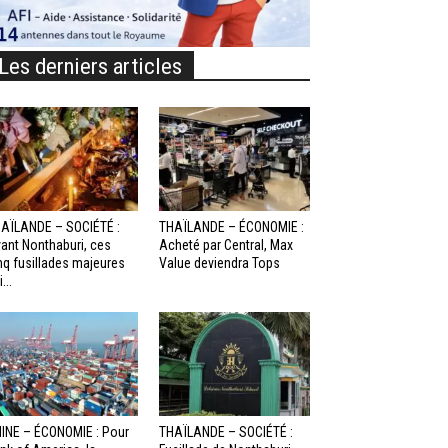
Les derniers articles
AÏLANDE – SOCIÉTÉ :
THAÏLANDE – ÉCONOMIE :
ant Nonthaburi, ces
Acheté par Central, Max
nq fusillades majeures
Value deviendra Tops
...
INE – ÉCONOMIE : Pour
THAÏLANDE – SOCIÉTÉ :