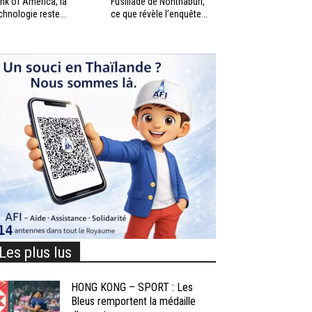
nk of America, la
Fusillade de Nonthaburi,
chnologie reste...
ce que révèle l’enquête...
Les plus lus
HONG KONG – SPORT : Les
Bleus remportent la médaille