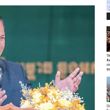
TH
Av
ci
qui
CH