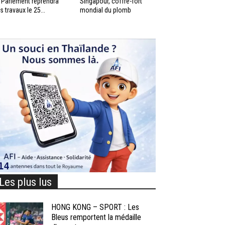
 Parlement reprendra
Singapour, coffre-fort
s travaux le 25...
mondial du plomb
Les plus lus
HONG KONG – SPORT : Les
Bleus remportent la médaille