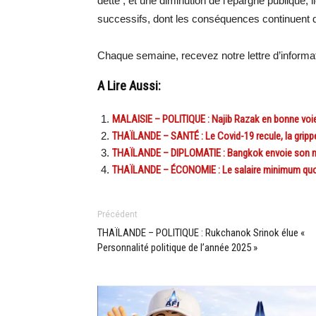
dette ; et une diminution de l’épargne publique, 
successifs, dont les conséquences continuent d
Chaque semaine, recevez notre lettre d’inform
A Lire Aussi:
MALAISIE – POLITIQUE : Najib Razak en bonne voie 
THAÏLANDE – SANTÉ : Le Covid-19 recule, la grippe
THAÏLANDE – DIPLOMATIE : Bangkok envoie son min
THAÏLANDE – ÉCONOMIE : Le salaire minimum quot
Précédent
THAÏLANDE – POLITIQUE : Rukchanok Srinok élue «
Personnalité politique de l’année 2025 »