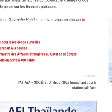
liée aux effets de la crise du Covid-19 et d’autres chocs
e peser sur les finances publiques.
ations
Gavroche Hebdo
. Inscrivez-vous en cliquant
ici
.
pour la résidence surveillée
 repart à la hausse
istre des Affaires étrangères au Qatar et en Égypte
idien porté à 400 bahts
Suivant
PATTAYA – SOCIÉTÉ : Un début 2026 triomphant pour la
station balnéaire