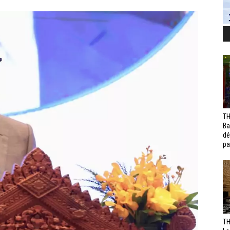
TH
Ba
dé
pa
TH