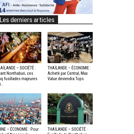
Les derniers articles
AÏLANDE – SOCIÉTÉ :
THAÏLANDE – ÉCONOMIE :
ant Nonthaburi, ces
Acheté par Central, Max
nq fusillades majeures
Value deviendra Tops
...
INE – ÉCONOMIE : Pour
THAÏLANDE – SOCIÉTÉ :