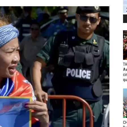
TH
Av
ci
qui
CH