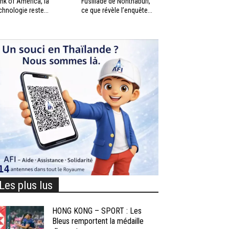
nk of America, la
Fusillade de Nonthaburi,
chnologie reste...
ce que révèle l’enquête...
Les plus lus
HONG KONG – SPORT : Les
Bleus remportent la médaille