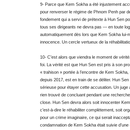
9- Parce que Kem Sokha a été injustement accus
pour renverser le régime de Phnom Penh par de
fondement qui a servi de prétexte à Hun Sen p
tous ses dirigeants ne devra pas — en toute log
automatiquement dès lors que Kem Sokha lui-m
innocence. Un cercle vertueux de la réhabilitati
10- C’est alors que viendra le moment de vérité
foi. La vérité est que Hun Sen est pris à son pr
« trahison » portée à l’encontre de Kem Sokha,
depuis 2017, est en train de se déliter. Hun Se
sérieuse pour étayer cette accusation. Un juge a
rien trouvé de concluant pendant une recherch
close. Hun Sen devra alors soit innocenter Kem S
c’est-à-dire le réhabiliter complètement, soit org
pour un crime imaginaire, ce qui serait inaccep
condamnation de Kem Sokha était suivie d’une gr