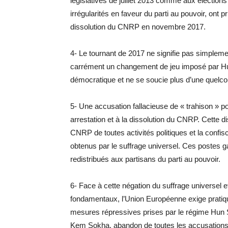
législatives de juillet 2013 comme aux élection
irrégularités en faveur du parti au pouvoir, ont p
dissolution du CNRP en novembre 2017.
4- Le tournant de 2017 ne signifie pas simplem
carrément un changement de jeu imposé par Hun
démocratique et ne se soucie plus d’une quelc
5- Une accusation fallacieuse de « trahison » p
arrestation et à la dissolution du CNRP. Cette d
CNRP de toutes activités politiques et la confis
obtenus par le suffrage universel. Ces postes ga
redistribués aux partisans du parti au pouvoir.
6- Face à cette négation du suffrage universel
fondamentaux, l’Union Européenne exige pratiqu
mesures répressives prises par le régime Hun Se
Kem Sokha, abandon de toutes les accusations 