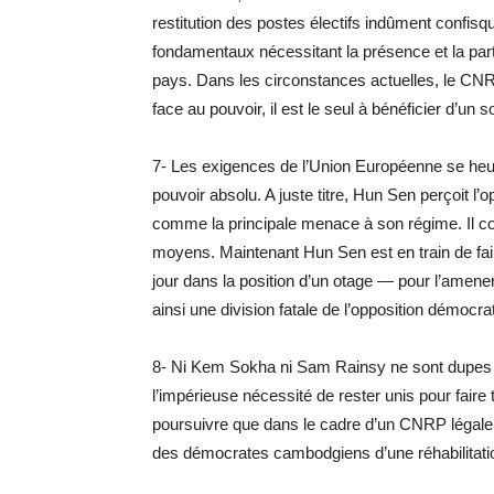
restitution des postes électifs indûment conf
fondamentaux nécessitant la présence et la parti
pays. Dans les circonstances actuelles, le CNRP
face au pouvoir, il est le seul à bénéficier d’un 
7- Les exigences de l’Union Européenne se heu
pouvoir absolu. A juste titre, Hun Sen perçoit 
comme la principale menace à son régime. Il co
moyens. Maintenant Hun Sen est en train de fa
jour dans la position d’un otage — pour l’amen
ainsi une division fatale de l’opposition démocra
8- Ni Kem Sokha ni Sam Rainsy ne sont dupe
l’impérieuse nécessité de rester unis pour faire
poursuivre que dans le cadre d’un CNRP légale
des démocrates cambodgiens d’une réhabilitati