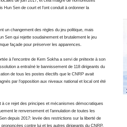
s locales de juin 2017, et cela malgré de nombreuses
ris Hun Sen de court et l’ont conduit à ordonner la
ent un changement des règles du jeu politique, mais
 Sen qui rejette soudainement et brutalement le jeu
onque façade pour préserver les apparences.
ortée à l’encontre de Kem Sokha a servi de prétexte à son
issolution a entraîné le bannissement de 118 dirigeants du
cation de tous les postes électifs que le CNRP avait
gnés par l’opposition aux niveaux national et local ont été
 et à ce rejet des principes et mécanismes démocratiques
ement le renversement et l’annulation de toutes les
n depuis 2017: levée des restrictions sur la liberté de
prononcées contre lui et les autres dirigeants du CNRP,