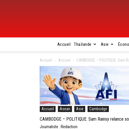
Accueil
Thaïlande
Asie
Écon
Accueil
Accueil
CAMBODGE – POLITIQUE: Sam Ra
Accueil
Asean
Asie
Cambodge
CAMBODGE – POLITIQUE: Sam Rainsy relance so
Journaliste : Redaction