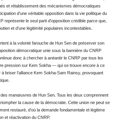
isqués et rétablissement des mécanismes démocratiques
cipation d’une véritable opposition dans la vie politique du
 représente le seul parti d’opposition crédible parce que,
soutien et d’une légitimité populaires incontestables.
rtent à la volonté farouche de Hun Sen de préserver son
l’opposition démocratique unie sous la bannière du CNRP
ntinue donc à chercher à anéantir le CNRP par tous les
ire pression sur Kem Sokha — qui se trouve encore à ce
er à briser l’alliance Kem Sokha-Sam Rainsy, provoquant
tique.
s des manœuvres de Hun Sen. Tous les deux comprennent
 triompher la cause de la démocratie. Cette union ne peut se
ment restauré, d’où la demande fondamentale et légitime
on et réactivation du CNRP.