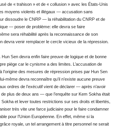
é de « trahison » et de « collusion » avec les États-Unis
s moyens violents et illégaux — accusation sans
our dissoudre le CNRP — la réhabilitation du CNRP et de
ique — poser de problème: elle devra se faire
ême sera réhabilité après la reconnaissance de son
on devra venir remplacer le cercle vicieux de la répression.
. Hun Sen devra enfin faire preuve de logique et de bonne
opre piège car le cynisme a des limites. L’accusation de
 à l’origine des mesures de répression prises par Hun Sen
n lui-même devra reconnaître qu’il n’existe aucune preuve
ux ordres de l’exécutif vient de déclarer — après n’avoir
e de plus de deux ans — que l’enquête sur Kem Sokha était
okha et lever toutes restrictions sur ses droits et libertés,
aniser très vite une farce judiciaire pour le faire condamner
table pour l’Union Européenne. En effet, même si la
âce royale, un tel arrangement à titre personnel ne serait