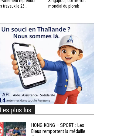
 Parlement reprendra
Singapour, coffre-fort
s travaux le 25...
mondial du plomb
Les plus lus
HONG KONG – SPORT : Les
Bleus remportent la médaille