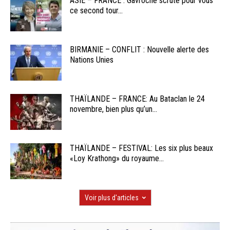
ASIE – FRANCE : Gavroche scrute pour vous
ce second tour...
BIRMANIE – CONFLIT : Nouvelle alerte des
Nations Unies
THAÏLANDE – FRANCE: Au Bataclan le 24
novembre, bien plus qu’un...
THAÏLANDE – FESTIVAL: Les six plus beaux
«Loy Krathong» du royaume...
Voir plus d'articles