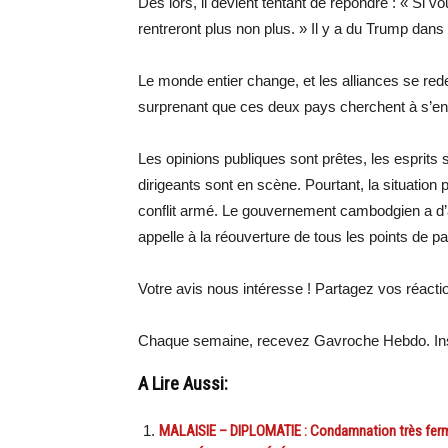
Dès lors, il devient tentant de répondre : « Si
rentreront plus non plus. » Il y a du Trump dans 
Le monde entier change, et les alliances se redes
surprenant que ces deux pays cherchent à s’ente
Les opinions publiques sont prêtes, les esprits 
dirigeants sont en scène. Pourtant, la situation
conflit armé. Le gouvernement cambodgien a d’a
appelle à la réouverture de tous les points de p
Votre avis nous intéresse ! Partagez vos réact
Chaque semaine, recevez Gavroche Hebdo. Ins
A Lire Aussi:
MALAISIE – DIPLOMATIE : Condamnation très ferme d