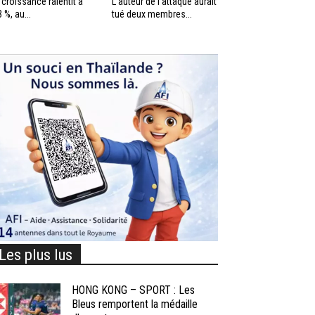
 croissance ralentit à
L’auteur de l’attaque aurait
3 %, au...
tué deux membres...
Les plus lus
HONG KONG – SPORT : Les
Bleus remportent la médaille