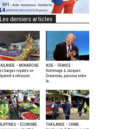
Les derniers articles
HAÏLANDE – MONARCHIE
ASIE – FRANCE :
Les barges royales se
Hommage à Jacques
éparent à retrouver...
Gravereau, passeur entre
la...
ILIPPINES – ÉCONOMIE :
THAÏLANDE – CRIME :