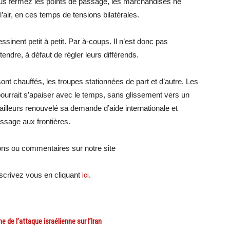
 vous fermez les points de passage, les marchandises ne
l’air, en ces temps de tensions bilatérales.
sinent petit à petit. Par à-coups. Il n’est donc pas
ndre, à défaut de régler leurs différends.
sont chauffés, les troupes stationnées de part et d’autre. Les
 pourrait s’apaiser avec le temps, sans glissement vers un
illeurs renouvelé sa demande d’aide internationale et
assage aux frontières.
ions ou commentaires sur notre site
crivez vous en cliquant
ici
.
e l’attaque israélienne sur l’Iran