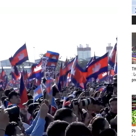
T
: 
pr
PH