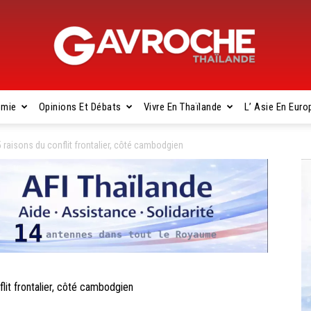
omie
Opinions Et Débats
Vivre En Thaïlande
L’ Asie En Euro
Gavroche
aisons du conflit frontalier, côté cambodgien
Thaïlande
t frontalier, côté cambodgien