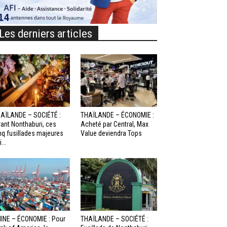
Les derniers articles
AÏLANDE – SOCIÉTÉ :
THAÏLANDE – ÉCONOMIE :
ant Nonthaburi, ces
Acheté par Central, Max
nq fusillades majeures
Value deviendra Tops
...
INE – ÉCONOMIE : Pour
THAÏLANDE – SOCIÉTÉ :