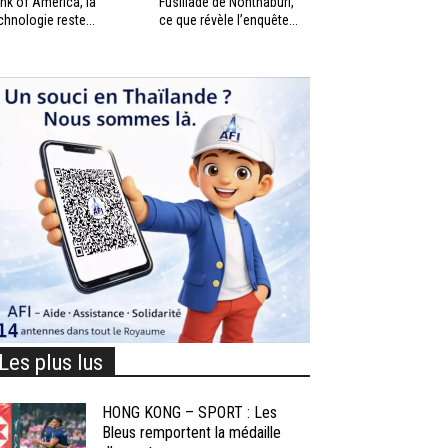
nk of America, la
Fusillade de Nonthaburi,
chnologie reste...
ce que révèle l’enquête...
Les plus lus
HONG KONG – SPORT : Les
Bleus remportent la médaille