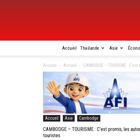
Accueil
Thaïlande
Asie
Écon
Accueil
Accueil
CAMBODGE – TOURISME : C’est pro
Accueil
Asie
Cambodge
CAMBODGE – TOURISME : C’est promis, les autorit
touristes