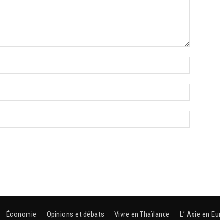
Économie
Opinions et débats
Vivre en Thaïlande
L’ Asie en Eu