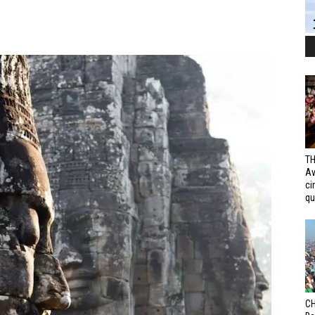
TH
Av
ci
qui
CH