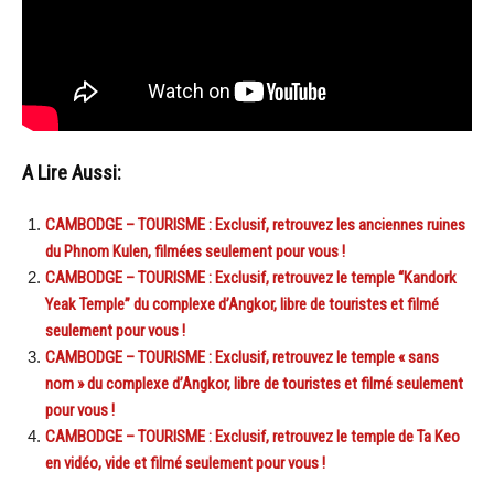
A Lire Aussi:
CAMBODGE – TOURISME : Exclusif, retrouvez les anciennes ruines
du Phnom Kulen, filmées seulement pour vous !
CAMBODGE – TOURISME : Exclusif, retrouvez le temple “Kandork
Yeak Temple” du complexe d’Angkor, libre de touristes et filmé
seulement pour vous !
CAMBODGE – TOURISME : Exclusif, retrouvez le temple « sans
nom » du complexe d’Angkor, libre de touristes et filmé seulement
pour vous !
CAMBODGE – TOURISME : Exclusif, retrouvez le temple de Ta Keo
en vidéo, vide et filmé seulement pour vous !