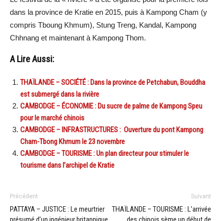
dans la province de Kratie en 2015, puis à Kampong Cham (y
compris Tboung Khmum), Stung Treng, Kandal, Kampong
Chhnang et maintenant à Kampong Thom.
A Lire Aussi:
THAÏLANDE – SOCIÉTÉ : Dans la province de Petchabun, Bouddha
est submergé dans la rivière
CAMBODGE – ÉCONOMIE : Du sucre de palme de Kampong Speu
pour le marché chinois
CAMBODGE – INFRASTRUCTURES : Ouverture du pont Kampong
Cham-Tbong Khmum le 23 novembre
CAMBODGE – TOURISME : Un plan directeur pour stimuler le
tourisme dans l’archipel de Kratie
Précédent
Suivant
PATTAYA – JUSTICE : Le meurtrier
THAÏLANDE – TOURISME : L’arrivée
présumé d’un ingénieur britannique
des chinois sème un début de