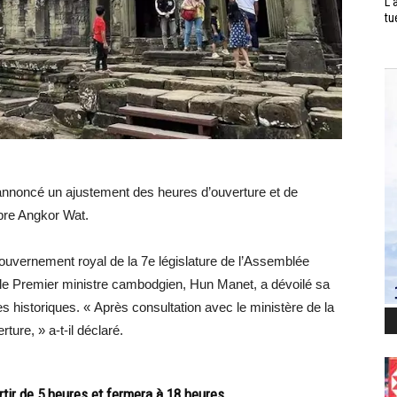
L’
tu
nnoncé un ajustement des heures d’ouverture et de
èbre Angkor Wat.
gouvernement royal de la 7e législature de l’Assemblée
 le Premier ministre cambodgien, Hun Manet, a dévoilé sa
es historiques. « Après consultation avec le ministère de la
ture, » a-t-il déclaré.
tir de 5 heures et fermera à 18 heures.