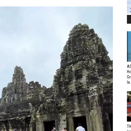
AS
H
Gr
la.
TH