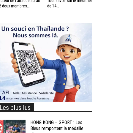
auteur de l’attaque aurait
Tout savoir sur le meurtrier
é deux membres...
de 14...
Les plus lus
HONG KONG – SPORT : Les
Bleus remportent la médaille