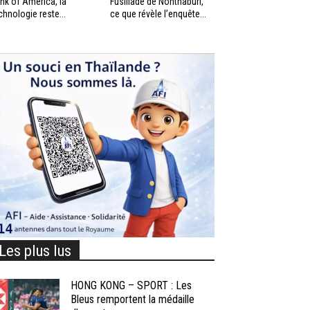
nk of America, la
Fusillade de Nonthaburi,
chnologie reste...
ce que révèle l’enquête...
Les plus lus
HONG KONG – SPORT : Les
Bleus remportent la médaille