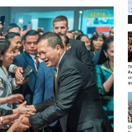
TH
Av
ci
qui
CH