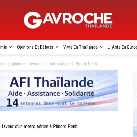
omie
Opinions Et Débats
Vivre En Thaïlande
L’ Asie En Euro
Gavroche
net plaide en faveur d’un métro aérien à Phnom Penh
Thaïlande
aveur d’un métro aérien à Phnom Penh