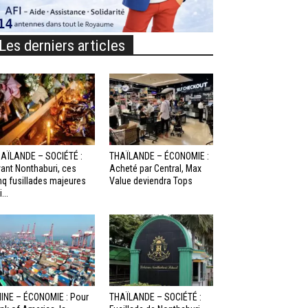
Les derniers articles
AÏLANDE – SOCIÉTÉ :
THAÏLANDE – ÉCONOMIE :
ant Nonthaburi, ces
Acheté par Central, Max
nq fusillades majeures
Value deviendra Tops
...
INE – ÉCONOMIE : Pour
THAÏLANDE – SOCIÉTÉ :