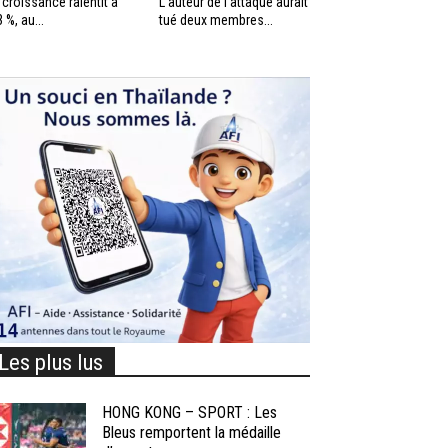
 croissance ralentit à
L’auteur de l’attaque aurait
3 %, au...
tué deux membres...
Les plus lus
HONG KONG – SPORT : Les
Bleus remportent la médaille