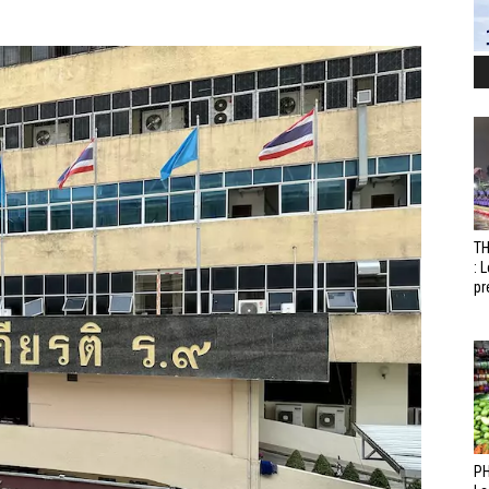
T
: 
pr
PH