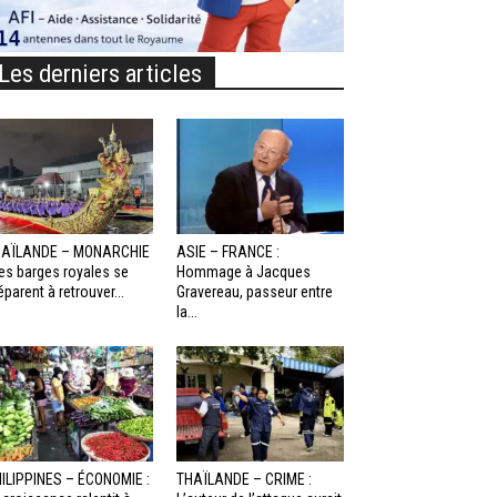
Les derniers articles
HAÏLANDE – MONARCHIE
ASIE – FRANCE :
Les barges royales se
Hommage à Jacques
éparent à retrouver...
Gravereau, passeur entre
la...
ILIPPINES – ÉCONOMIE :
THAÏLANDE – CRIME :