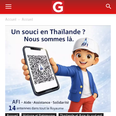
Accueil
Accueil
Accueil
Histoire et Patrimoine
Thaïlande et Asie du sud-est