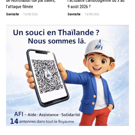
de Nonthaburi tué par balles,
l’actualité cambodgienne du 3 au
l’attaque filmée
9 août 2026 ?
-
-
Gavroche
10/08/2026
Gavroche
10/08/2026