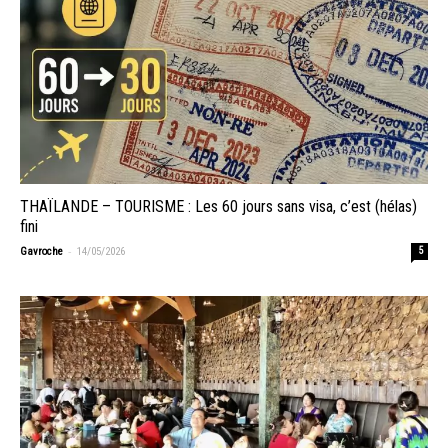
THAÏLANDE – TOURISME : Les 60 jours sans visa, c’est (hélas)
fini
-
Gavroche
14/05/2026
5