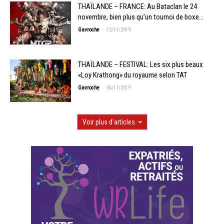
THAÏLANDE – FRANCE: Au Bataclan le 24
novembre, bien plus qu’un tournoi de boxe…
-
Gavroche
12/11/2019
THAÏLANDE – FESTIVAL: Les six plus beaux
«Loy Krathong» du royaume selon TAT
-
Gavroche
06/11/2019
Voir plus d'articles