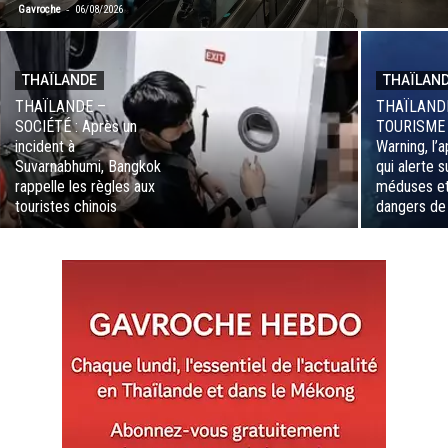
-
Gavroche
06/08/2026
THAÏLANDE
THAÏLAN
THAÏLANDE –
THAÏLAND
SOCIÉTÉ : Après un
TOURISME 
incident à
Warning, l’a
Suvarnabhumi, Bangkok
qui alerte s
rappelle les règles aux
méduses et
touristes chinois
dangers de