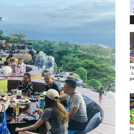
T
: 
pr
PH