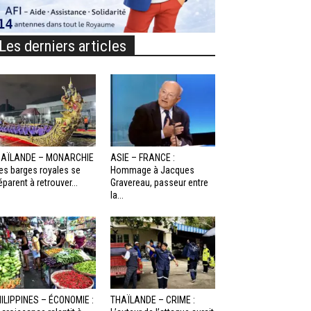
Les derniers articles
HAÏLANDE – MONARCHIE
ASIE – FRANCE :
Les barges royales se
Hommage à Jacques
éparent à retrouver...
Gravereau, passeur entre
la...
ILIPPINES – ÉCONOMIE :
THAÏLANDE – CRIME :