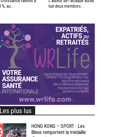
 croissance ralentit à
L’auteur de l’attaque aurait
3 %, au...
tué deux membres...
Les plus lus
HONG KONG – SPORT : Les
Bleus remportent la médaille