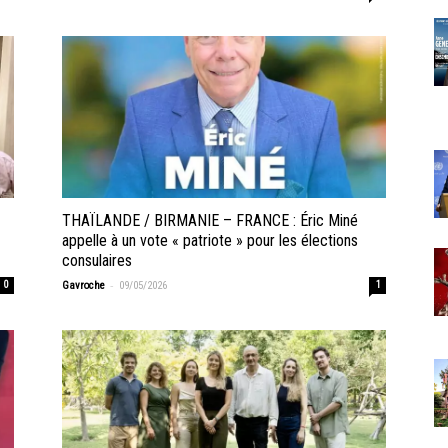
THAÏLANDE / BIRMANIE – FRANCE : Éric Miné
appelle à un vote « patriote » pour les élections
consulaires
-
0
Gavroche
09/05/2026
1