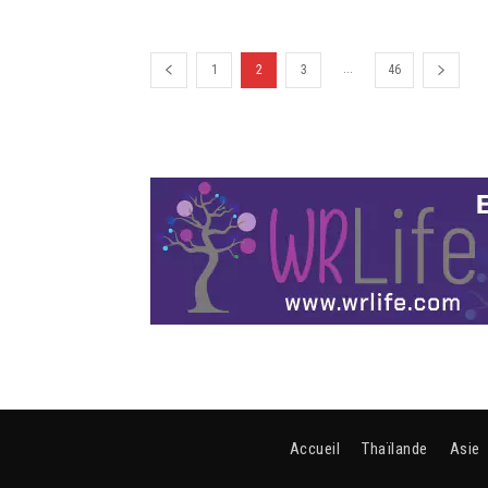
...
1
2
3
46
Accueil
Thaïlande
Asie