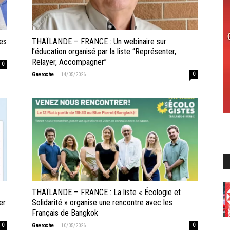
es
THAÏLANDE – FRANCE : Un webinaire sur
l’éducation organisé par la liste “Représenter,
Relayer, Accompagner”
0
-
Gavroche
14/05/2026
0
THAÏLANDE – FRANCE : La liste « Écologie et
er
Solidarité » organise une rencontre avec les
Français de Bangkok
-
0
Gavroche
10/05/2026
0