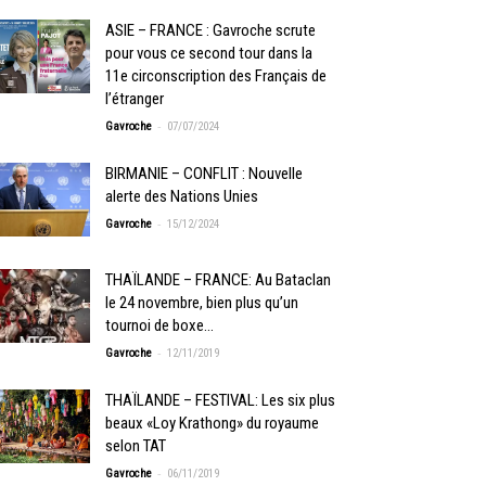
ASIE – FRANCE : Gavroche scrute
pour vous ce second tour dans la
11e circonscription des Français de
l’étranger
-
Gavroche
07/07/2024
BIRMANIE – CONFLIT : Nouvelle
alerte des Nations Unies
-
Gavroche
15/12/2024
THAÏLANDE – FRANCE: Au Bataclan
le 24 novembre, bien plus qu’un
tournoi de boxe…
-
Gavroche
12/11/2019
THAÏLANDE – FESTIVAL: Les six plus
beaux «Loy Krathong» du royaume
selon TAT
-
Gavroche
06/11/2019