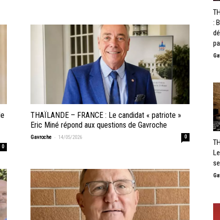
T
: 
dé
pa
Ga
le
THAÏLANDE – FRANCE : Le candidat « patriote »
Eric Miné répond aux questions de Gavroche
-
Gavroche
14/05/2026
0
TH
0
Le
se
Ga