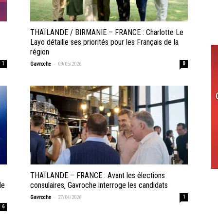
THAÏLANDE / BIRMANIE – FRANCE : Charlotte Le
Layo détaille ses priorités pour les Français de la
région
-
1
Gavroche
09/05/2026
0
THAÏLANDE – FRANCE : Avant les élections
de
consulaires, Gavroche interroge les candidats
-
Gavroche
27/04/2026
1
6