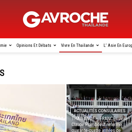
omie
Opinions Et Débats
Vivre En Thaïlande
L’ Asie En Euro
Gavroche
S
Thaïlande
ACTUALITÉS CONSULAIRES
THAÏLANDE – FRANCE : Jean-
Claude Poimboeuf referme
quarante-quatre années de