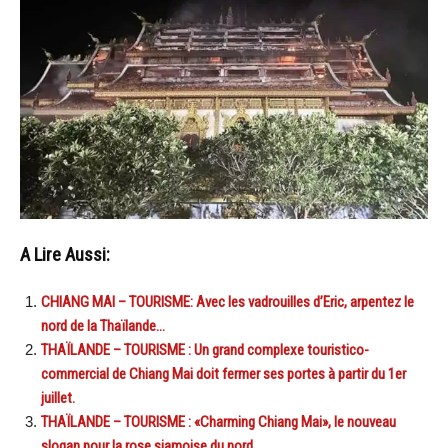
A Lire Aussi:
CHIANG MAI – TOURISME: Avec les vadrouilles d’Eric, arpentez le
nord de la Thaïlande…
THAÏLANDE – TOURISME : Un grand complexe touristico-
commercial de Chiang Mai doit fermer ses portes à partir du 1er
juillet.
THAÏLANDE – TOURISME : «Charming Chiang Mai», le nouveau
slogan pour la rose siamoise du nord