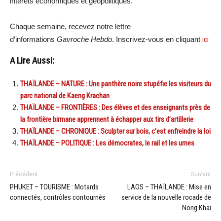
intérêts économiques et géopolitiques.
Chaque semaine, recevez notre lettre
d’informations
Gavroche Hebdo
. Inscrivez-vous en cliquant
ici
A Lire Aussi:
THAÏLANDE – NATURE : Une panthère noire stupéfie les visiteurs du
parc national de Kaeng Krachan
THAÏLANDE – FRONTIÈRES : Des élèves et des enseignants près de
la frontière birmane apprennent à échapper aux tirs d’artillerie
THAÏLANDE – CHRONIQUE : Sculpter sur bois, c’est enfreindre la loi
THAÏLANDE – POLITIQUE : Les démocrates, le rail et les urnes
Précédent
Suivant
PHUKET – TOURISME : Motards
LAOS – THAÏLANDE : Mise en
connectés, contrôles contournés
service de la nouvelle rocade de
Nong Khai