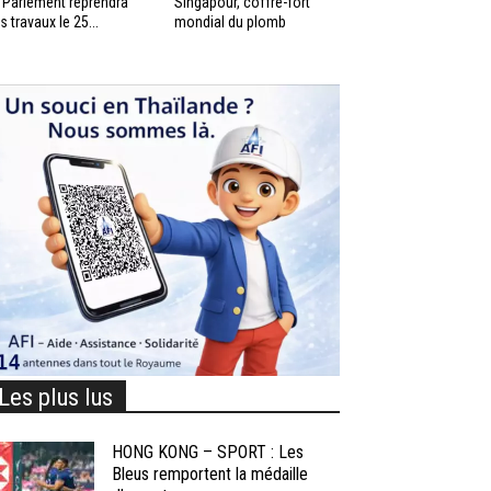
 Parlement reprendra
Singapour, coffre-fort
s travaux le 25...
mondial du plomb
Les plus lus
HONG KONG – SPORT : Les
Bleus remportent la médaille