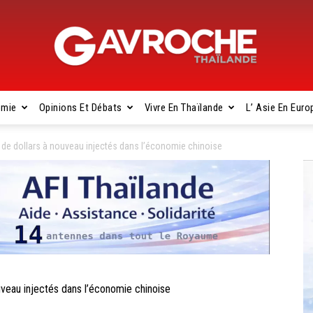
omie
Opinions Et Débats
Vivre En Thaïlande
L’ Asie En Euro
Gavroche
 de dollars à nouveau injectés dans l’économie chinoise
Thaïlande
veau injectés dans l’économie chinoise