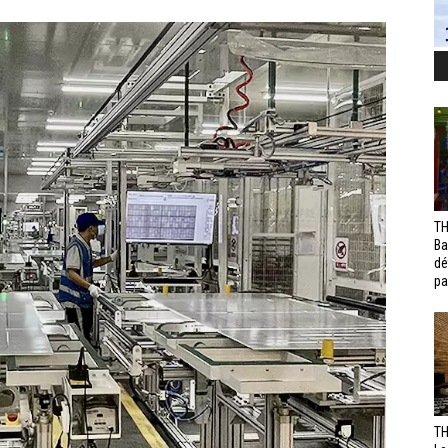
TH
Ba
dé
pa
TH