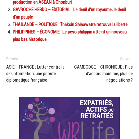
production en ASEAN à Chonburi
GAVROCHE HEBDO – ÉDITORIAL : Le deuil d’un royaume, le deuil
d’un peuple
THAÏLANDE – POLITIQUE : Thaksin Shinawatra retrouve la liberté
PHILIPPINES – ÉCONOMIE : Le peso philippin atteint un nouveau
plus bas historique
Précédent
Suivant
ASIE – FRANCE : Lutter contre la
CAMBODGE – CHRONIQUE : Plus
désinformation, une priorité
d’accord maritime, plus de
diplomatique française
négociations ?