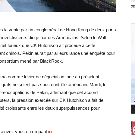
Le
se
rès la vente par un conglomérat de Hong Kong de deux ports
investisseurs dirigé par des Américains. Selon le Wall
erait furieux que CK Hutchison ait procédé à cette
nt chinois. Pékin aurait par ailleurs lancé une enquête pour
 consortium mené par BlackRock.
nama comme levier de négociation face au président
t qu’ils ne soient pas sous contrôle américain. Mardi, le
 préoccupations de Pékin, affirmant que cet accord
euters, la pression exercée sur CK Hutchison a fait de
valité croissante entre les deux superpuissances pour
crivez vous en cliquant
ici
.