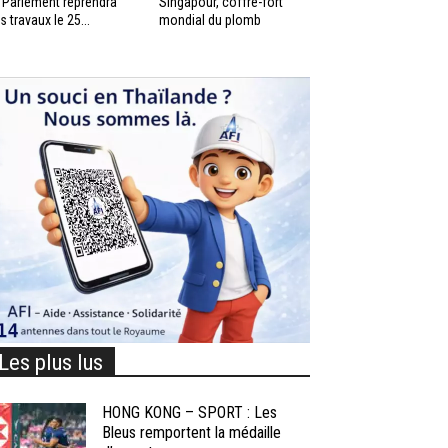
 Parlement reprendra
Singapour, coffre-fort
s travaux le 25...
mondial du plomb
Les plus lus
HONG KONG – SPORT : Les
Bleus remportent la médaille