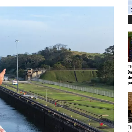
TH
Ba
dé
pa
TH