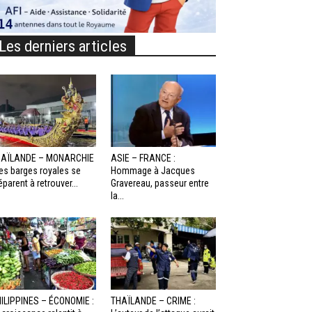
Les derniers articles
HAÏLANDE – MONARCHIE
ASIE – FRANCE :
Les barges royales se
Hommage à Jacques
éparent à retrouver...
Gravereau, passeur entre
la...
ILIPPINES – ÉCONOMIE :
THAÏLANDE – CRIME :