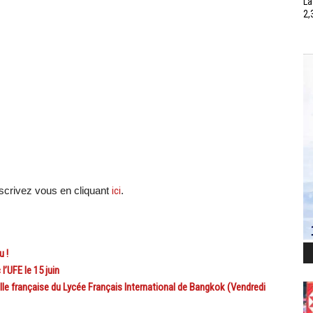
La
2,
crivez vous en cliquant
ici
.
u !
’UFE le 15 juin
française du Lycée Français International de Bangkok (Vendredi