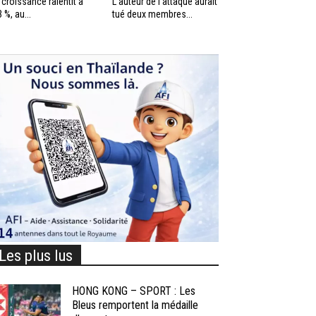
 croissance ralentit à
L’auteur de l’attaque aurait
3 %, au...
tué deux membres...
Les plus lus
HONG KONG – SPORT : Les
Bleus remportent la médaille