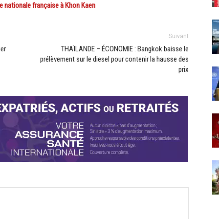
 nationale française à Khon Kaen
Suivant
ier
THAÏLANDE – ÉCONOMIE : Bangkok baisse le
prélèvement sur le diesel pour contenir la hausse des
prix