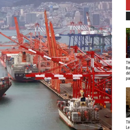
TH
Ba
dé
pa
TH
Le