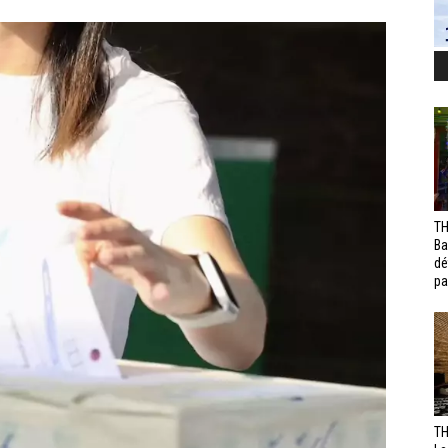
TH
Ba
dé
pa
TH