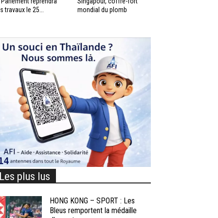
 Parlement reprendra
Singapour, coffre-fort
s travaux le 25...
mondial du plomb
Les plus lus
HONG KONG – SPORT : Les
Bleus remportent la médaille