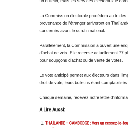
un bulletin, mais les services électoraux le corr
La Commission électorale procédera au tri des bu
provenance de l’étranger arriveront en Thaïlande
concernés avant le scrutin national.
Parallèlement, la Commission a ouvert une enqu
d’achat de voix. Elle recense actuellement 77 p
pour soupçons d’achat ou de vente de votes.
Le vote anticipé permet aux électeurs dans l’imp
droit de vote, leurs bulletins étant comptabilis
Chaque semaine, recevez notre lettre d’inform
A Lire Aussi:
THAÏLANDE – CAMBODGE : Vers un cessez-le-feu