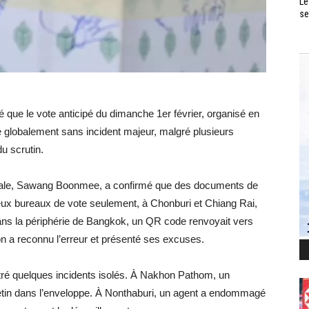
Le
se
 que le vote anticipé du dimanche 1er février, organisé en
lé globalement sans incident majeur, malgré plusieurs
u scrutin.
orale, Sawang Boonmee, a confirmé que des documents de
ux bureaux de vote seulement, à Chonburi et Chiang Rai,
dans la périphérie de Bangkok, un QR code renvoyait vers
 a reconnu l’erreur et présenté ses excuses.
stré quelques incidents isolés. À Nakhon Pathom, un
lletin dans l’enveloppe. À Nonthaburi, un agent a endommagé