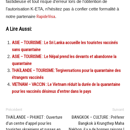
fastidieuse et tout risque d’erreur lors de l’obtention de
l’autorisation K-ETA, n’hésitez pas à confier cette formalité à
notre partenaire
RapideVisa
.
A Lire Aussi:
ASIE – TOURISME : Le Sri Lanka accueille les touristes vaccinés
sans quarantaine
ASIE – TOURISME : Le Népal prend les devants et abandonne la
quarantaine
THAÏLANDE – TOURISME: Tergiversations pour la quarantaine des
étrangers vaccinés
VIETNAM – VACCIN : Le Vietnam réduit la durée de la quarantaine
pour les vaccinés désireux d’entrer dans le pays
Précédent
Suivant
THAÏLANDE – PHUKET : Ouverture
BANGKOK – CULTURE : Préferer
d’un centre d’appel pour les
Bangkok à Krungthep Maha
touristes ukrainiens et russes en
Nakhon, il y a de bonnes raisons !