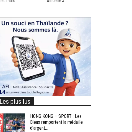
llet, mais...
officielle à...
Les plus lus
HONG KONG – SPORT : Les
Bleus remportent la médaille
d’argent...