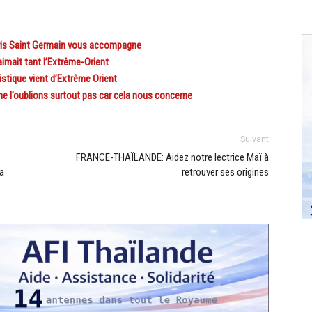
ris Saint Germain vous accompagne
imait tant l’Extrême-Orient
istique vient d’Extrême Orient
e l’oublions surtout pas car cela nous concerne
Suivant
FRANCE-THAÏLANDE: Aidez notre lectrice Maï à
La
retrouver ses origines