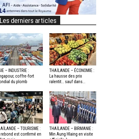
Les derniers articles
IE – INDUSTRIE :
THAÏLANDE – ÉCONOMIE :
ngapour, coffre-fort
La hausse des prix
ndial du plomb
ralentit… sauf dans...
AÏLANDE – TOURISME :
THAÏLANDE – BIRMANIE :
 rebond est confirmé en
Min Aung Hlaing en visite