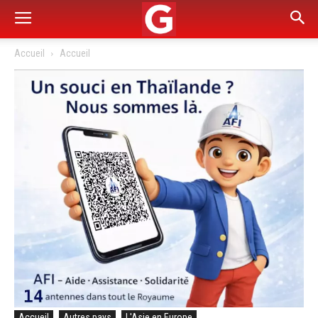
Accueil
Accueil
Accueil
Autres pays
L'Asie en Europe