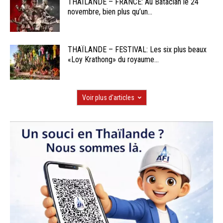
THAÏLANDE – FRANCE: Au Bataclan le 24
novembre, bien plus qu’un...
THAÏLANDE – FESTIVAL: Les six plus beaux
«Loy Krathong» du royaume...
Voir plus d'articles