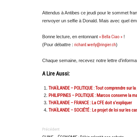
Attendus à Antibes ce jeudi pour le sommet fra
renvoyer un selfie à Donald. Mais avec quel ém
Bonne lecture, en entonnant
« Bella Ciao »
!
(Pour débattre :
richard.werly@ringier.ch
)
Chaque semaine, recevez notre lettre d’inform
A Lire Aussi:
THAÏLANDE – POLITIQUE : Tout comprendre sur la p
PHILIPPINES – POLITIQUE : Marcos conserve la main
THAÏLANDE – FRANCE : La CFE doit s’expliquer
THAÏLANDE – SOCIÉTÉ : Le projet de loi sur les c
Précédent