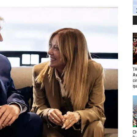
TH
Av
ci
qui
CH