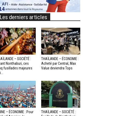
Les derniers articles
AÏLANDE – SOCIÉTÉ :
THAÏLANDE – ÉCONOMIE :
ant Nonthaburi, ces
Acheté par Central, Max
nq fusillades majeures
Value deviendra Tops
...
INE – ÉCONOMIE : Pour
THAÏLANDE – SOCIÉTÉ :