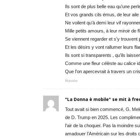
Ils sont de plus belle eau qu’une perle
Et vos grands cils émus, de leur aile 
Ne voilent qu’à demi leur vif rayonn
Mille petits amours, à leur miroir de
Se viennent regarder et s’y trouvent 
Et les désirs y vont rallumer leurs f
Ils sont si transparents , qu’ils laiss
Comme une fleur célèste au calice id
Que l’on apercevrait à travers un cris
Répondre
"La Donna è mobile" se mit à fre
Tout avait si bien commencé, G. Meloni
de D. Trump en 2025. Les compliments 
l’air de la choquer. Pas la moindre s
amadouer l’Américain sur les droits