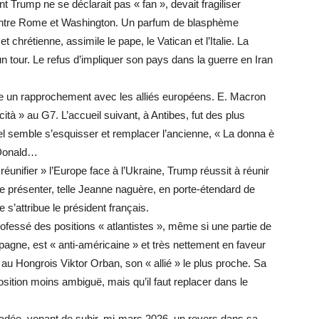
nt Trump ne se déclarait pas « fan », devait fragiliser
 entre Rome et Washington. Un parfum de blasphème
t chrétienne, assimile le pape, le Vatican et l’Italie. La
’un tour. Le refus d’impliquer son pays dans la guerre en Iran
me un rapprochement avec les alliés européens. E. Macron
cità » au G7. L’accueil suivant, à Antibes, fut des plus
l semble s’esquisser et remplacer l’ancienne, « La donna è
 Donald…
éunifier » l’Europe face à l’Ukraine, Trump réussit à réunir
e présenter, telle Jeanne naguère, en porte-étendard de
 s’attribue le président français.
professé des positions « atlantistes », même si une partie de
agne, est « anti-américaine » et très nettement en faveur
 au Hongrois Viktor Orban, son « allié » le plus proche. Sa
position moins ambiguë, mais qu’il faut replacer dans le
radée, venant de subir, mi-mars 2026, un revers dans sa