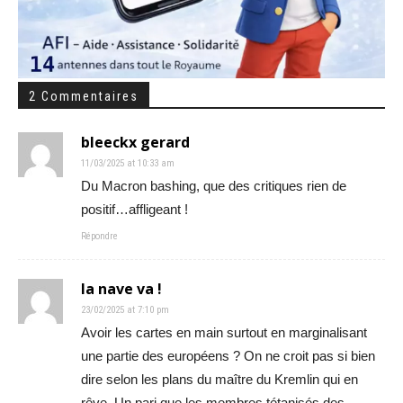
2 Commentaires
bleeckx gerard
11/03/2025 at 10:33 am
Du Macron bashing, que des critiques rien de
positif…affligeant !
Répondre
la nave va !
23/02/2025 at 7:10 pm
Avoir les cartes en main surtout en marginalisant
une partie des européens ? On ne croit pas si bien
dire selon les plans du maître du Kremlin qui en
rêve. Un pari que les membres tétanisés des