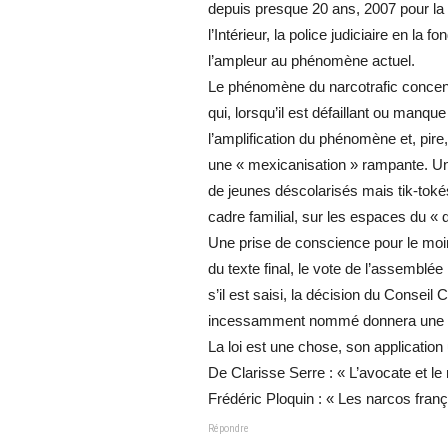
depuis presque 20 ans, 2007 pour la po
l’Intérieur, la police judiciaire en la
l’ampleur au phénomène actuel.
Le phénomène du narcotrafic concentr
qui, lorsqu’il est défaillant ou manqu
l’amplification du phénomène et, pire,
une « mexicanisation » rampante. Une
de jeunes déscolarisés mais tik-tokés
cadre familial, sur les espaces du « d
Une prise de conscience pour le moin
du texte final, le vote de l’assemblée 
s’il est saisi, la décision du Conseil
incessamment nommé donnera une indic
La loi est une chose, son applicatio
De Clarisse Serre : « L’avocate et le
Frédéric Ploquin : « Les narcos franç
Répondre