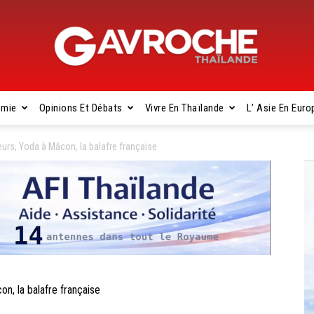
omie
Opinions Et Débats
Vivre En Thaïlande
L’ Asie En Euro
Gavroche
eurs, Yoda à Mâcon, la balafre française
Thaïlande
n, la balafre française