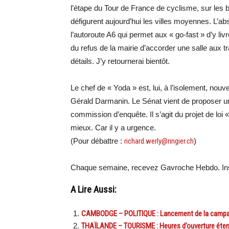
l’étape du Tour de France de cyclisme, sur les b
défigurent aujourd’hui les villes moyennes. L’
l’autoroute A6 qui permet aux « go-fast » d’y livr
du refus de la mairie d’accorder une salle aux t
détails. J’y retournerai bientôt.
Le chef de « Yoda » est, lui, à l’isolement, nou
Gérald Darmanin. Le Sénat vient de proposer u
commission d’enquête. Il s’agit du projet de loi 
mieux. Car il y a urgence.
(Pour débattre :
richard.werly@ringier.ch
)
Chaque semaine, recevez Gavroche Hebdo. Ins
A Lire Aussi:
CAMBODGE – POLITIQUE : Lancement de la campag
THAÏLANDE – TOURISME : Heures d’ouverture éten