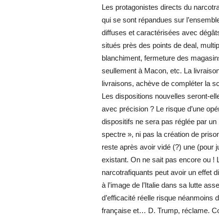
Les protagonistes directs du narcotra
qui se sont répandues sur l’ensemble 
diffuses et caractérisées avec dégâ
situés près des points de deal, mult
blanchiment, fermeture des magasins 
seullement à Macon, etc. La livraison à
livraisons, achève de compléter la sc
Les dispositions nouvelles seront-ell
avec précision ? Le risque d’une opéra
dispositifs ne sera pas réglée par un
spectre », ni pas la création de pris
reste après avoir vidé (?) une (pour j
existant. On ne sait pas encore ou 
narcotrafiquants peut avoir un effet 
à l’image de l’Italie dans sa lutte ass
d’efficacité réelle risque néanmoins
française et… D. Trump, réclame. Com