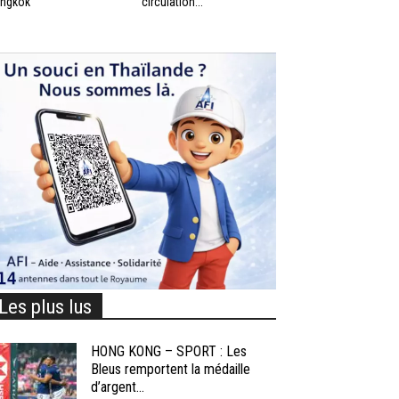
ngkok
circulation...
Les plus lus
HONG KONG – SPORT : Les
Bleus remportent la médaille
d’argent...