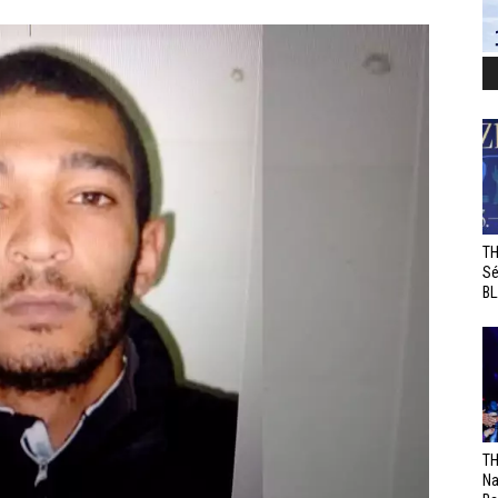
TH
Sé
BL
TH
Na