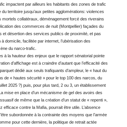
fic impactent par ailleurs les habitants des zones de trafic
du territoire jusqu’aux petites agglomérations: violences
ts mortels collatéraux, déménagement forcé des riverains
iplication des commerces de nuit (Montpellier) façades du
et désertion des services publics de proximité, et pas
 domicile, facilitée par internet, l’ubérisation des
ène du narco-trafic.
es à la hauteur des enjeux que le rapport sénatorial pointe
tion d’affichage est à craindre d’autant que l’efficacité des
 parquet dédié aux seuls trafiquants d’ampleur, le « haut du
ons de « hautes sécurité » pour le top 100 des narcos, du
uillet 2025 ?) puis, pour plus tard, 2 ou 3, un établissement
! La mise en place d’un mécanisme de gel des avoirs des
dissuasif de même que la création d’un statut de « repenti »,
ez efficace contre la Mafia, pourrait être utile. L’absence
 d’être subordonnée à la contrainte des moyens que l’armée
me pour cette dernière, la politique de retrait actée