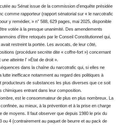
iscutée au Sénat issue de la commission d’enquête présidée
 comme rapporteur (rapport sénatorial sur « le narcotrafic
our y remédier, » n° 588, 629 pages, mai 2025, disponible
’être votée à la presque unanimité. Des amendements
néanmoins d’être retoqués par le Conseil Constitutionnel qui,
avait restreint la portée. Les avocats, de leur côté,
spositions (procédure secrète dite « coffre-fort ») concernant
une atteinte l' »État de droit ».
équences dans la chaîne du narcotrafic qui, si elles ne
la lutte inefficace notamment au regard des politiques à
t producteurs de substances les plus diverses que ce soit
s chimiques entrant dans leur composition.
 l’ombre, est le consommateur de plus en plus nombreux. La
 confinée, au mieux, à la prévention et à la prise en charge
ute de moyens. Il faut observer que depuis 1980 le prix du
3 ou 4 (contrairement au paquet de beurre et au pack de