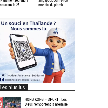
 Parlement reprendra
Singapour, coffre-fort
s travaux le 25...
mondial du plomb
Les plus lus
HONG KONG – SPORT : Les
Bleus remportent la médaille