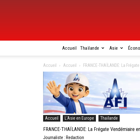
Accueil
Thaïlande
Asie
Écon
Accueil
Accueil
FRANCE-THAÏLANDE: La Frégate 
Accueil
L'Asie en Europe
Thaïlande
FRANCE-THAÏLANDE: La Frégate Vendémiaire en 
Journaliste : Redaction