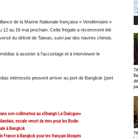
eillance de la Marine Nationale française « Vendémiaire »
du 12 au 16 mai prochain. Cette frégate a récemment été
rsé du détroit de Taiwan, suivi par des navires chinois.
édias à assister à l’accostage et à interviewer le
TH
Ba
dias intéressés peuvent arriver au port de Bangkok (port
dé
pa
dans son collimateur au «Shangri-La Dialogue»
andais, escale «mort de rire» pour les Bodin
ale à Bangkok
TH
 France à Bangkok pour les français bloqués