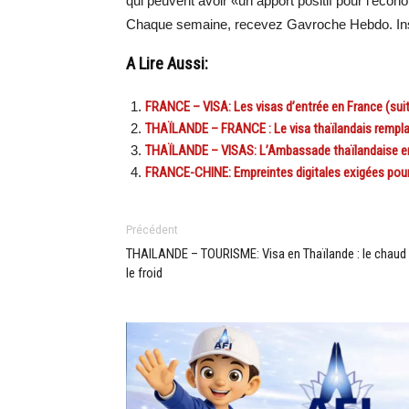
qui peuvent avoir «un apport positif pour l’écon
Chaque semaine, recevez Gavroche Hebdo. Ins
A Lire Aussi:
FRANCE – VISA: Les visas d’entrée en France (sui
THAÏLANDE – FRANCE : Le visa thaïlandais rempla
THAÏLANDE – VISAS: L’Ambassade thaïlandaise en 
FRANCE-CHINE: Empreintes digitales exigées pour 
Précédent
THAILANDE – TOURISME: Visa en Thaïlande : le chaud 
le froid