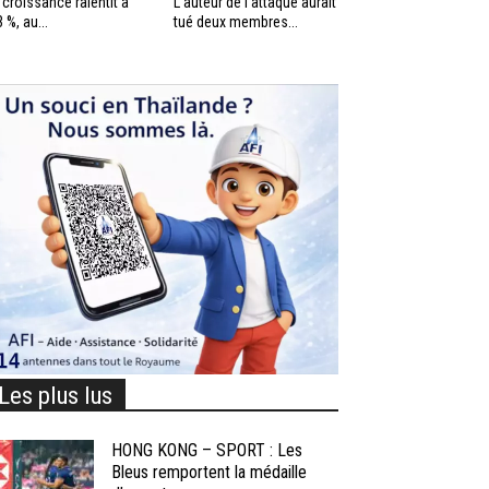
 croissance ralentit à
L’auteur de l’attaque aurait
3 %, au...
tué deux membres...
Les plus lus
HONG KONG – SPORT : Les
Bleus remportent la médaille