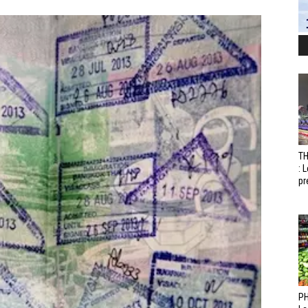
T
: 
pr
PH