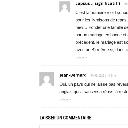
Lapsus ...significatif ?
05
C’est la manière « old schoo
pour les livraisons de repas
new… Fonder une famille sel
par un mariage en bonne et 
précèdent, le mariage est so
avec un B) même si, dans ce
Répondre
Jean-Bernard
04/03/2025 at 3:34 pm
Oui, un pays qui ne laisse pas rêveu
anglais qui a sans visa réussi à rest
Répondre
LAISSER UN COMMENTAIRE