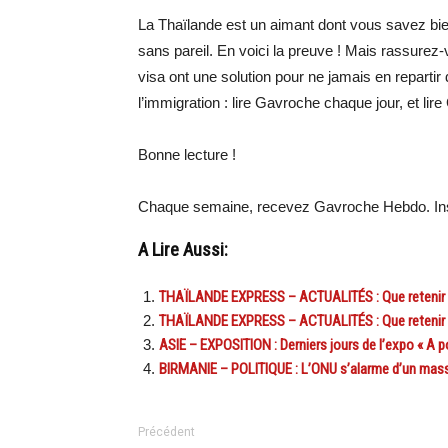
La Thaïlande est un aimant dont vous savez bien,
sans pareil. En voici la preuve ! Mais rassurez-
visa ont une solution pour ne jamais en repartir d
l’immigration : lire Gavroche chaque jour, et li
Bonne lecture !
Chaque semaine, recevez Gavroche Hebdo. Ins
A Lire Aussi:
THAÏLANDE EXPRESS – ACTUALITÉS : Que retenir de 
THAÏLANDE EXPRESS – ACTUALITÉS : Que retenir de 
ASIE – EXPOSITION : Derniers jours de l’expo « A po
BIRMANIE – POLITIQUE : L’ONU s’alarme d’un massacr
Précédent