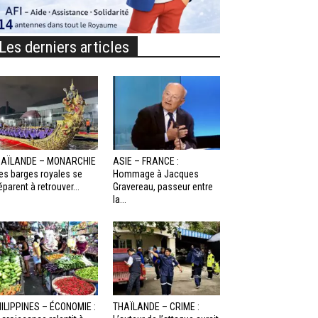
Les derniers articles
HAÏLANDE – MONARCHIE
ASIE – FRANCE :
Les barges royales se
Hommage à Jacques
éparent à retrouver...
Gravereau, passeur entre
la...
ILIPPINES – ÉCONOMIE :
THAÏLANDE – CRIME :