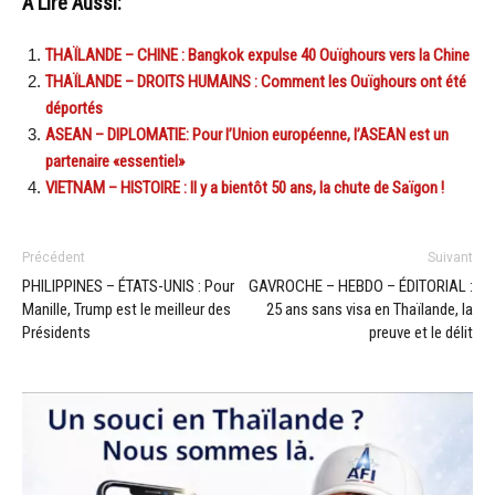
A Lire Aussi:
THAÏLANDE – CHINE : Bangkok expulse 40 Ouïghours vers la Chine
THAÏLANDE – DROITS HUMAINS : Comment les Ouïghours ont été
déportés
ASEAN – DIPLOMATIE: Pour l’Union européenne, l’ASEAN est un
partenaire «essentiel»
VIETNAM – HISTOIRE : Il y a bientôt 50 ans, la chute de Saïgon !
Précédent
Suivant
PHILIPPINES – ÉTATS-UNIS : Pour
GAVROCHE – HEBDO – ÉDITORIAL :
Manille, Trump est le meilleur des
25 ans sans visa en Thaïlande, la
Présidents
preuve et le délit