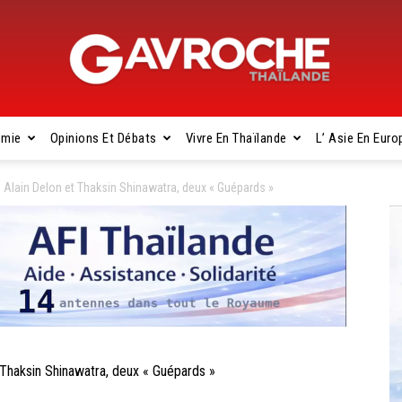
omie
Opinions Et Débats
Vivre En Thaïlande
L’ Asie En Euro
Gavroche
lain Delon et Thaksin Shinawatra, deux « Guépards »
Thaïlande
haksin Shinawatra, deux « Guépards »