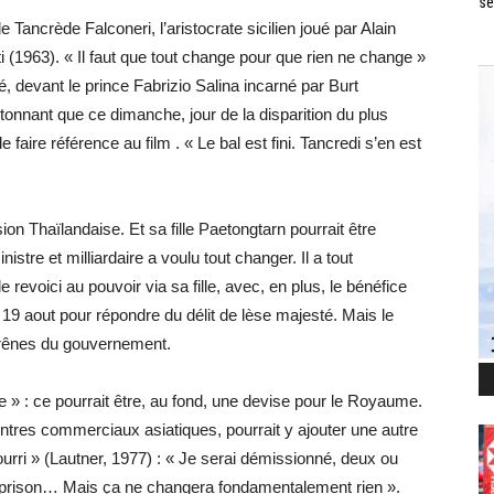
se
Tancrède Falconeri, l’aristocrate sicilien joué par Alain
(1963). « Il faut que tout change pour que rien ne change »
 devant le prince Fabrizio Salina incarné par Burt
tonnant que ce dimanche, jour de la disparition du plus
 faire référence au film . « Le bal est fini. Tancredi s’en est
on Thaïlandaise. Et sa fille Paetongtarn pourrait être
re et milliardaire a voulu tout changer. Il a tout
le revoici au pouvoir via sa fille, avec, en plus, le bénéfice
e 19 aout pour répondre du délit de lèse majesté. Mais le
es rênes du gouvernement.
e » : ce pourrait être, au fond, une devise pour le Royaume.
entres commerciaux asiatiques, pourrait y ajouter une autre
rri » (Lautner, 1977) : « Je serai démissionné, deux ou
 en prison… Mais ça ne changera fondamentalement rien ».