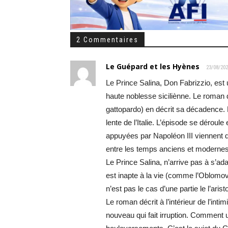
2 Commentaires
Le Guépard et les Hyènes
23/08/202
Le Prince Salina, Don Fabrizzio, est u
haute noblesse siciliènne. Le roma
gattopardo) en décrit sa décadence. Le
lente de l’Italie. L’épisode se déroule
appuyées par Napoléon III viennent de
entre les temps anciens et modern
Le Prince Salina, n’arrive pas à s’ada
est inapte à la vie (comme l’Oblomov 
n’est pas le cas d’une partie le l’aris
Le roman décrit à l’intérieur de l’intim
nouveau qui fait irruption. Comment u