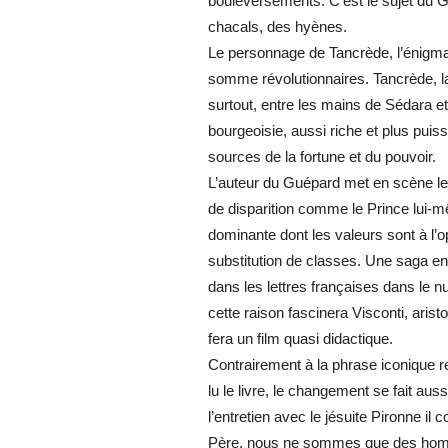
bouleversements. C’est le sujet du 
chacals, des hyènes.
Le personnage de Tancrède, l’énigma
somme révolutionnaires. Tancrède, la
surtout, entre les mains de Sédara e
bourgeoisie, aussi riche et plus puis
sources de la fortune et du pouvoir.
L’auteur du Guépard met en scène le c
de disparition comme le Prince lui-m
dominante dont les valeurs sont à l’o
substitution de classes. Une saga e
dans les lettres françaises dans le 
cette raison fascinera Visconti, aris
fera un film quasi didactique.
Contrairement à la phrase iconique re
lu le livre, le changement se fait aus
l’entretien avec le jésuite Pironne
Père. nous ne sommes que des homme