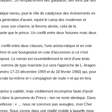
Guépard ; Le remplacement des guépards, des lions par des
tique neveu, joue le rôle de catalyseur des évènements en
 génération d’avant, rejoint le camp des modernes et
t sous son charme, la femme aimée, celui de la
sante que le prince. Un conflit entre deux fortunes mais deux
onflit entre deux classes, l’une aristocratique et en voie
ême et une bourgeoisie en voie d’ascension si ce n’est
pposé. Le roman est essentiellement le récit d’une lente
n somme de type marxiste (ce sera l’approche de L. Aragon
numéro 17-23 décembre 1959 et du 18 février 1960) qui, pour
tocrate lui-même et « compagnon de route » et qui en fera
prise à satiété, mais visiblement incomprise faute d’avoir
si dans la personne du Prince ; rien ne reste identique. Dans
 il confesse : « … nous ne sommes pas aveugles, mon Cher
s. Nous vivons dans une réalité mobile à laquelle nous