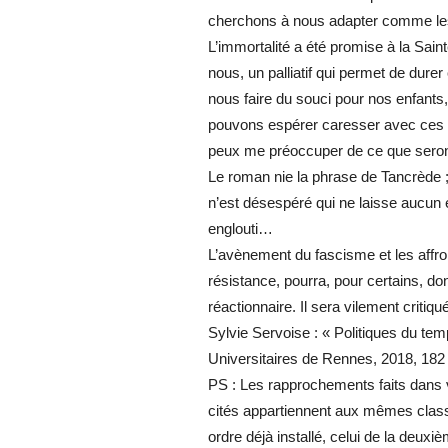
cherchons à nous adapter comme les
L’immortalité a été promise à la Sain
nous, un palliatif qui permet de durer
nous faire du souci pour nos enfants,
pouvons espérer caresser avec ces ma
peux me préoccuper de ce que seron
Le roman nie la phrase de Tancrède ;
n’est désespéré qui ne laisse aucun e
englouti…
L’avènement du fascisme et les affron
résistance, pourra, pour certains, do
réactionnaire. Il sera vilement critiqué
Sylvie Servoise : « Politiques du te
Universitaires de Rennes, 2018, 182
PS : Les rapprochements faits dans 
cités appartiennent aux mêmes classe
ordre déjà installé, celui de la deux