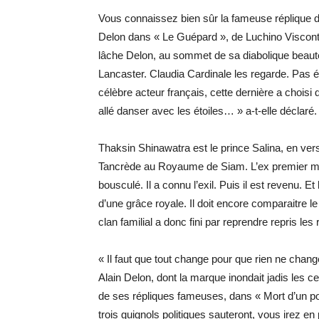
Vous connaissez bien sûr la fameuse réplique de 
Delon dans « Le Guépard », de Luchino Visconti 
lâche Delon, au sommet de sa diabolique beauté,
Lancaster. Claudia Cardinale les regarde. Pas é
célèbre acteur français, cette dernière a choisi de
allé danser avec les étoiles… » a-t-elle déclaré.
Thaksin Shinawatra est le prince Salina, en versi
Tancrède au Royaume de Siam. L’ex premier minist
bousculé. Il a connu l’exil. Puis il est revenu. Et 
d’une grâce royale. Il doit encore comparaitre l
clan familial a donc fini par reprendre repris l
« Il faut que tout change pour que rien ne chang
Alain Delon, dont la marque inondait jadis les c
de ses répliques fameuses, dans « Mort d’un pou
trois guignols politiques sauteront, vous irez