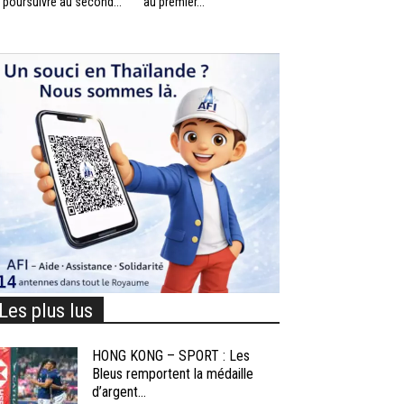
 poursuivre au second...
au premier...
Les plus lus
HONG KONG – SPORT : Les
Bleus remportent la médaille
d’argent...