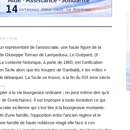
4 at 11:33 am
n représentant de l’aristocratie, une haute figure de la
n de Giuseppe Tomasi de Lampedusa, Le Guépard, (Il
 contexte historique, à partir de 1860, est l’unification
 en Sicile alors que les troupes de Garibaldi, « les milles »
 débarquer. La Sicile se trouve, à la fin du XIX ème siècle
es…
pter à la vie bourgeoise ordinaire ; on peut même dire qu’il
de Gontcharov). Il est impropre à toute évolution ce qui
tocratie sicilienne qui s’est liée à la bourgeoisie montante.
ité d’une famille, l’opposition entre l’ancien régime et le
ne famille de haute noblesse réagit-elle face à ces