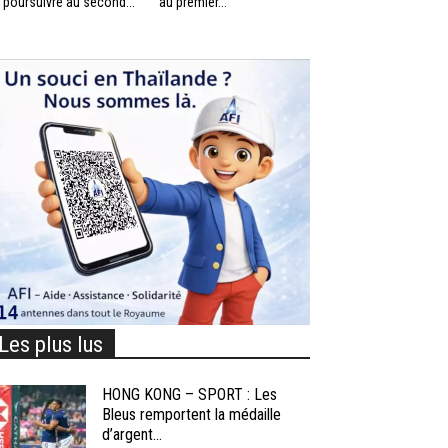
 poursuivre au second...
au premier...
Les plus lus
HONG KONG – SPORT : Les
Bleus remportent la médaille
d’argent...