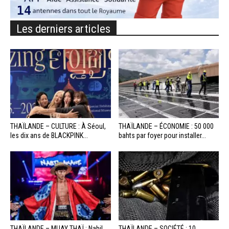
Les derniers articles
THAÏLANDE – CULTURE : À Séoul,
THAÏLANDE – ÉCONOMIE : 50 000
les dix ans de BLACKPINK...
bahts par foyer pour installer...
THAÏLANDE – MUAY THAÏ : Nabil
THAÏLANDE – SOCIÉTÉ : 10