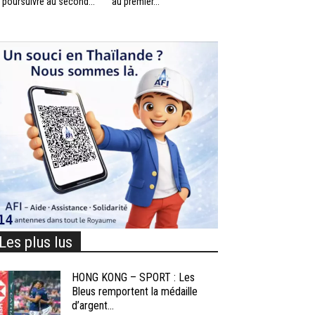
 poursuivre au second...
au premier...
Les plus lus
HONG KONG – SPORT : Les
Bleus remportent la médaille
d’argent...