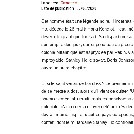
La source :
Gavroche
Date de publication : 02/06/2020
Cet homme était une légende noire. Il incarnait 
Ho, décédé le 26 mai à Hong Kong où il était né e
devenir le géant que l’on sait. Sa disparition, su
son empire des jeux, correspond peu ou prou à l
colonie britannique est asphyxiée par Pékin, via la
impitoyable. Stanley Ho le savait. Boris Johnso
ouvre un autre chapitre…
Et si le salut venait de Londres ? Le premier m
de se mettre à dos, alors qu’il vient de quitte
potentiellement si lucratif. mais reconnaisson
coloniale, d’accorder la citoyenneté aux résiden
devrait même inspirer d’autres pays européens,
confetti dont le milliardaire Stanley Ho contrôlait