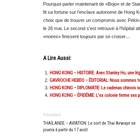
Pourquoi parler maintenant de «Bojo» et de Sta
fit sa fortune sur l’enclave autonome de Hong K
choix que de trouver un compromis avec Pékin 
le 26 mai. Le second s’est retrouvé à l’hôpital 
«noires» finissent toujours par se croiser…
A Lire Aussi:
HONG KONG – HISTOIRE: Avec Stanley Ho, une légend
GAVROCHE HEBDO – ÉDITORIAL: Nous sommes tou
HONG KONG – DIPLOMATIE: Le cadenas chinois su
HONG KONG – ÉPIDÉMIE: L’ex colonie ferme ses por
Précédent
THAÏLANDE – AVIATION: Le sort de Thai Airways se
jouera à partir du 17 août